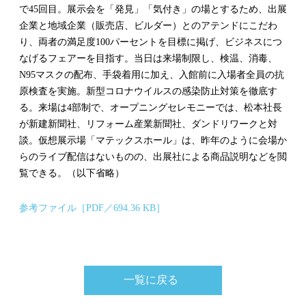
で45回目。展示会を「発見」「気付き」の場とするため、出展
企業と地域企業（販売店、ビルダー）とのアテンドにこだわ
り、両者の満足度100パーセントを目標に掲げ、ビジネスにつ
なげるフェアーを目指す。当日は来場制限し、検温、消毒、
N95マスクの配布、手袋着用に加え、入館前に入場者全員の抗
原検査を実施。新型コロナウイルスの感染防止対策を徹底す
る。来場は4部制で、オープニングセレモニーでは、松本社長
が新建新聞社、リフォーム産業新聞社、ダンドリワークと対
談。仮想展示場「マテックスホール」は、昨年のように会場か
らのライブ配信はないものの、出展社による商品説明などを閲
覧できる。（以下省略）
参考ファイル［PDF／694.36 KB］
一覧に戻る