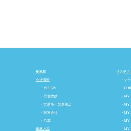
HOME
サステナ
会社情報
・マテ
・VISION
・COR
・代表挨拶
・MY 
・営業所・製造拠点
・MY 
・関連会社
・MY 
・沿革
・MY 
事業内容
・MY 