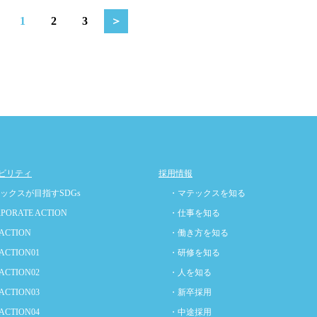
1
2
3
＞
ビリティ
採用情報
ックスが目指すSDGs
・マテックスを知る
PORATE ACTION
・仕事を知る
ACTION
・働き方を知る
ACTION01
・研修を知る
ACTION02
・人を知る
ACTION03
・新卒採用
ACTION04
・中途採用